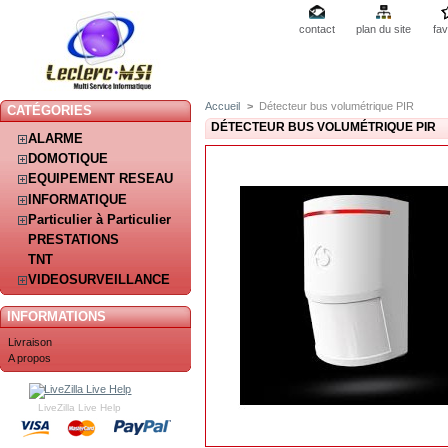
contact
plan du site
fav
Accueil
>
Détecteur bus volumétrique PIR
CATÉGORIES
DÉTECTEUR BUS VOLUMÉTRIQUE PIR
ALARME
DOMOTIQUE
EQUIPEMENT RESEAU
INFORMATIQUE
Particulier à Particulier
PRESTATIONS
TNT
VIDEOSURVEILLANCE
INFORMATIONS
Livraison
A propos
LiveZilla Live Help