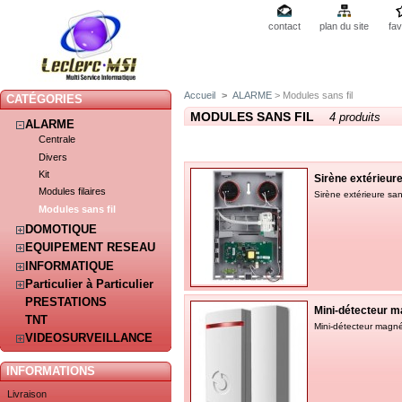
contact
plan du site
fav
Accueil
>
ALARME
> Modules sans fil
CATÉGORIES
MODULES SANS FIL
4 produits
ALARME
Centrale
Divers
Kit
Sirène extérieure s
Modules filaires
Sirène extérieure san
Modules sans fil
DOMOTIQUE
EQUIPEMENT RESEAU
INFORMATIQUE
Particulier à Particulier
PRESTATIONS
Mini-détecteur m
TNT
Mini-détecteur magnét
VIDEOSURVEILLANCE
INFORMATIONS
Livraison