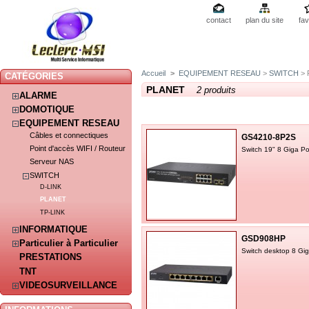
contact
plan du site
fav
Accueil
>
EQUIPEMENT RESEAU
>
SWITCH
> 
CATÉGORIES
PLANET
2 produits
ALARME
DOMOTIQUE
EQUIPEMENT RESEAU
Câbles et connectiques
GS4210-8P2S
Point d'accès WIFI / Routeur
Switch 19" 8 Giga 
Serveur NAS
SWITCH
D-LINK
PLANET
TP-LINK
INFORMATIQUE
GSD908HP
Particulier à Particulier
Switch desktop 8 Gi
PRESTATIONS
TNT
VIDEOSURVEILLANCE