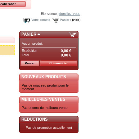
Bienvenue,
identifiez-vous
Votre compte
Panier :
(vide)
PANIER
Aucun produit
Expédition
0,00 €
Total
0,00 €
Panier
Commander
NOUVEAUX PRODUITS
Pas de nouveau produit pour le
moment
MEILLEURES VENTES
Pas encore de meilleure vente
RÉDUCTIONS
Pas de promotion actuellement