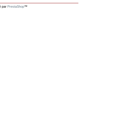
é par
PrestaShop
™