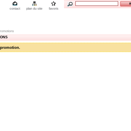
contact
plan du site
favoris
romotions
IONS
promotion.