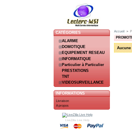
Accueil
>
P
CATÉGORIES
PROMOT
ALARME
DOMOTIQUE
Aucune 
EQUIPEMENT RESEAU
INFORMATIQUE
Particulier à Particulier
PRESTATIONS
TNT
VIDEOSURVEILLANCE
INFORMATIONS
Livraison
A propos
LiveZilla Live Help