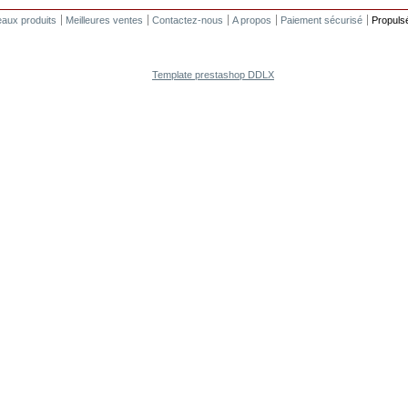
aux produits
Meilleures ventes
Contactez-nous
A propos
Paiement sécurisé
Propuls
Template prestashop DDLX